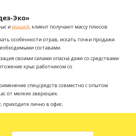
дез-Эко»
рыс и
мышей
, клиент получают массу плюсов:
ать особенности отрав, искать точки продажи.
необходимыми составами.
изация своими силами опасна даже со средствами
чтожение крыс работником со
рименение спецсредств совместно с опытом
ас от мелких зверюшек.
, приходите лично в офис.