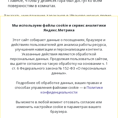
Главное, чтобы у дезинсектора был доступ ко всем
поверхностям в комнатах.
Заказать уничтожение тараканов в Иваново можно прямо
на сайте «Сандез-Эко». Стоимость обработки и
Мы используем файлы cookie и сервис аналитики
длительность гарантии зависят от типа, площади
Яндекс.Метрика
помещения. Всем клиентам предлагаются бесплатные
консультации по телефону. Наши специалисты подскажут
Этот сайт собирает данные о посещениях, браузере и
вам, как бороться с любыми насекомыми: тараканами,
действиях пользователей для анализа работы ресурса,
клопами,
клещами
, осами и другими.
улучшения навигации и персонализации контента.
Указанные действия являются обработкой
Рекомендуется обратиться за услугой сразу после
персональных данных. Продолжая пользоваться сайтом,
обнаружения насекомых. Чем больше их численность, тем
вы даёте согласие на такую обработку на основании ч. 1
сложнее от них избавиться. В будущем следует
ст. 6 Федерального закона № 152-ФЗ «О персональных
воздержаться от провокации повторного появления
данных».
вредителей. Не оставляйте незакрытую еду, воду в доме.
Подробнее об обработке данных, ваших правах и
способах управления файлами cookie — в
Политике
Дезинсекция
конфиденциальности
Вы можете в любой момент отозвать согласие или
Уничтожение насекомых
изменить настройки cookie в параметрах вашего
браузера.
Уничтожение клопов