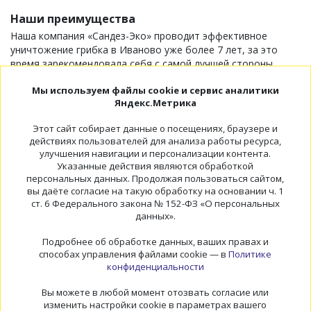
Наши преимущества
Наша компания «Сандез-Эко» проводит эффективное
уничтожение грибка в Иваново уже более 7 лет, за это
время зарекомендовала себя с самой лучшей стороны.
Наши специалисты постоянно знакомятся с новинками
Мы используем файлы cookie и сервис аналитики
зарубежных компаний, повышая эффективность работы.
Яндекс.Метрика
Коллектив проходит тренинги, имеет соответствующие
Этот сайт собирает данные о посещениях, браузере и
удостоверения, санитарные книжки. Мы работаем в
действиях пользователей для анализа работы ресурса,
улучшения навигации и персонализации контента.
строгом соответствии с требованиями СанПиН РФ.
Указанные действия являются обработкой
персональных данных. Продолжая пользоваться сайтом,
Если вы хотите провести обработку от грибка в Иваново
вы даёте согласие на такую обработку на основании ч. 1
недорого, следите за нашими скидками.
ст. 6 Федерального закона № 152-ФЗ «О персональных
данных».
Обращайтесь, наши специалисты могут прибыть на место
уже в день подачи заявки, мы ценим клиентов, гарантируем
Подробнее об обработке данных, ваших правах и
конфиденциальность проведения работ или консультаций.
способах управления файлами cookie — в
Политике
конфиденциальности
Дезинсекция
Вы можете в любой момент отозвать согласие или
изменить настройки cookie в параметрах вашего